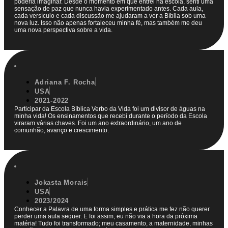
poderia imaginar. Desde o momento em que entrei na escola, senti uma
sensação de paz que nunca havia experimentado antes. Cada aula,
cada versículo e cada discussão me ajudaram a ver a Bíblia sob uma
nova luz. Isso não apenas fortaleceu minha fé, mas também me deu
uma nova perspectiva sobre a vida.
Adriana F. Rocha
USA
2021-2022
Participar da Escola Bíblica Verbo da Vida foi um divisor de águas na
minha vida! Os ensinamentos que recebi durante o período da Escola
viraram várias chaves. Foi um ano extraordinário, um ano de
comunhão, avanço e crescimento.
Jokasta Morais
USA
2023/2024
Conhecer a Palavra de uma forma simples e prática me fez não querer
perder uma aula sequer. E foi assim, eu não via a hora da próxima
matéria! Tudo foi transformado; meu casamento, a maternidade, minhas