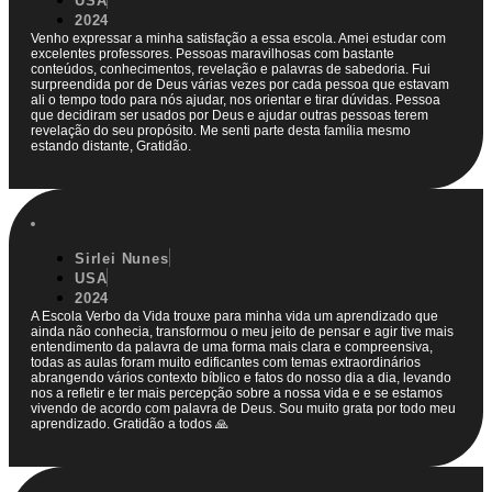
USA
2024
Venho expressar a minha satisfação a essa escola. Amei estudar com
excelentes professores. Pessoas maravilhosas com bastante
conteúdos, conhecimentos, revelação e palavras de sabedoria. Fui
surpreendida por de Deus várias vezes por cada pessoa que estavam
ali o tempo todo para nós ajudar, nos orientar e tirar dúvidas. Pessoa
que decidiram ser usados por Deus e ajudar outras pessoas terem
revelação do seu propósito. Me senti parte desta família mesmo
estando distante, Gratidão.
Sirlei Nunes
USA
2024
A Escola Verbo da Vida trouxe para minha vida um aprendizado que
ainda não conhecia, transformou o meu jeito de pensar e agir tive mais
entendimento da palavra de uma forma mais clara e compreensiva,
todas as aulas foram muito edificantes com temas extraordinários
abrangendo vários contexto bíblico e fatos do nosso dia a dia, levando
nos a refletir e ter mais percepção sobre a nossa vida e e se estamos
vivendo de acordo com palavra de Deus. Sou muito grata por todo meu
aprendizado. Gratidão a todos 🙏