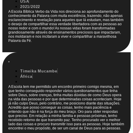
USA
2021/2022
A Escola Bíblica Verbo da Vida nos direciona ao aprofundamento do
conhecimento da Palavra com muita excelência, trazendo, não apenas
esclarecimento e revelação para aqueles que lá estudam, mas também
o desejo de compartilhar essa verdade libertadora com as pessoas ao
nosso redor e com o mundo! As nossas vidas foram transformadas
grandiosamente através de ensinamentos preciosos que impactaram,
nos moldaram e nos incitaram a viver e compartilhar a maravilhosa
Palavra da Fé.
Timeika Mucambe
África
A Escola tem me permitido um encontro primeiro comigo mesma, em
que tenho conseguido responder vários questionamentos que tinha
sobre Deus, sobre crenças, tinha muitas dúvidas de como Deus opera
na vida das pessoas e por que determinadas coisas aconteciam. Hoje
já não culpo Deus, pelo contrário, me posiciono diante das situações.
Acredito que posso conseguir as coisas, tenho mais paciência e
entendo que não é na força do meu braço. Oro para obter respostas
que preciso. Em relação a minha familia e pessoas próximas, tenho
recebido retorno de que transmito paz. Tenho procurado ver o melhor
lado das coisas e procuro transmitir isso para as pessoas. Hoje também
encontrei o meu propósito, de ser um canal de Deus para as pessoas.